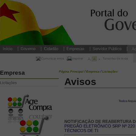
Início
Governo
Cidadão
Empresas
Servidor Público
Ac
Enviar para um amigo
Comunicar erros
Imprimir
Tamanho do texto
Empresa
/
grande
medio
pequeno
/
Página Principal
Empresa
Licitações
Avisos
Licitações
Todos Arqui
NOTIFICAÇÃO DE REABERTURA D
PREGÃO ELETRÔNICO SRP Nº 220
TÉCNICOS DE TI