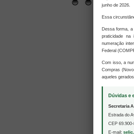
PREGÃO ELE
junho de 2026.
CIRURGIAS 
NOTIFICAÇÃ
PREGÃO ELE
Essa circunstânc
CIRURGIAS 
AVISO DA R
Dessa forma, a 
CHAMAMENTO
SAÚDE DE F
praticidade na 
CRÔNICA E 
numeração inte
AVISO DE LI
PREGÃO ELET
Federal (COM
1° COMUNIC
PREGÃO ELE
Com isso, a num
1° RETIFICA
CONCORRÊNC
Compras (Novo D
EXTERNA I
aqueles gerados 
1° NOTIFIC
PREGÃO ELE
PARECER TÉ
CONCORRÊNC
Dúvidas e 
INTERNACIO
NOTIFICAÇÃ
Secretaria A
CONCORRÊNC
INTERNACIO
Estrada do Av
4° NOTIFIC
PREGÃO ELE
CEP 69.900-
2° PARECER
E-mail:
seli
PREGÃO ELE