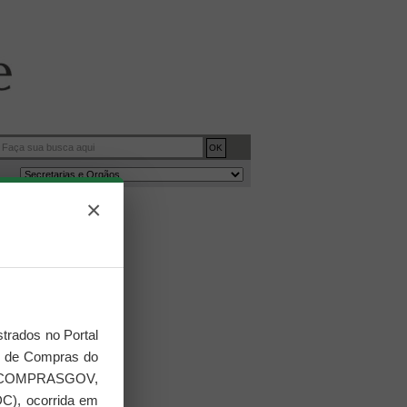
×
2
de
758
trados no Portal
al de Compras do
ma COMPRASGOV,
C), ocorrida em