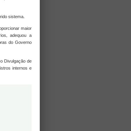
E
E
rido sistema.
oporcionar maior
 À
NAL
órios, adequou a
pras do Governo
LHARIA
vo Divulgação de
TORIA
stros internos e
RTO
RTO