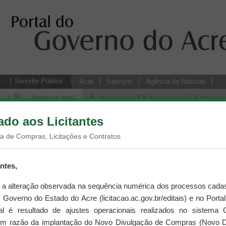
s
Servidor Público
Acre
Serviços
Agência de Notícias
Tamanho do texto
Mapa do Site
Fale Conosco
Webmail
do aos Licitantes
/
grande
medio
pequeno
/
Empresa
Licitações
sos
ta de Compras, Licitações e Contratos
Listando
17
-
3
ntes,
Todos Arquivos:
Arquivos Atuais:
1
2
3
4
5
6
7
a alteração observada na sequência numérica dos processos cadas
o Governo do Estado do Acre (licitacao.ac.gov.br/editais) e no Port
CNICO
TRÔNICO SRP N° 203 2026 - SEHURB - AQUISIÇÃO DE EQUIPAMENTOS DE PROTECAO
al é resultado de ajustes operacionais realizados no siste
em razão da implantação do Novo Divulgação de Compras (Novo D
CNICO